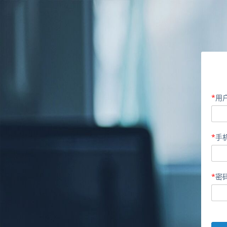
*
用
*
手
*
密